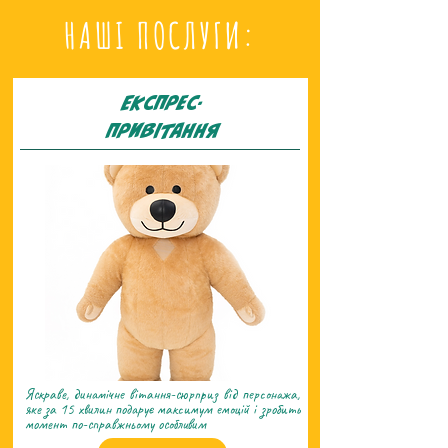
НАШI ПОСЛУГИ:
Експрес-
привIтання
Яскраве, динамічне вітання-сюрприз від персонажа,
яке за 15 хвилин подарує максимум емоцій і зробить
момент по-справжньому особливим