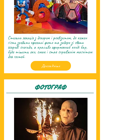
​Стильна локація з декором і реквізитом, де кожен
гість зробить ефектні фото та забере зі свята
яскраві спогади, а красиво оформлений кенді бар,
буде тішити око, смак і стає справжнім магнітом
для гостей.
Докладніше
Фотограф