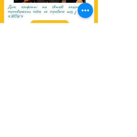
Дим, конфетті та світлові акценти, які
перетворюють подію на справжнє шоу з ефектом
«WOW»
Докладніше
НАШІ ХІТИ: