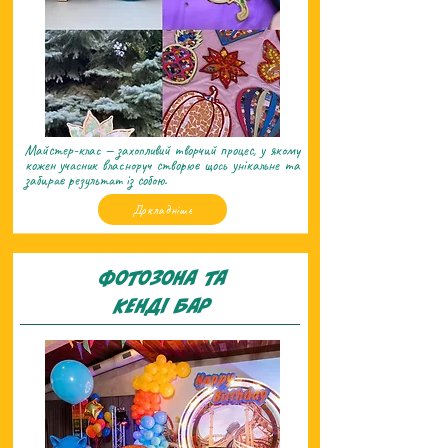
Майстер-клас — захопливий творчий процес, у якому
кожен учасник власноруч створює щось унікальне та
забирає результат із собою.
Докладніше
Фотозона та
кендi бар