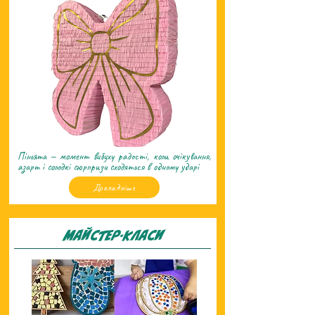
Піньята — момент вибуху радості, коли очікування,
азарт і солодкі сюрпризи сходяться в одному ударі
Докладніше
Майстер-класи