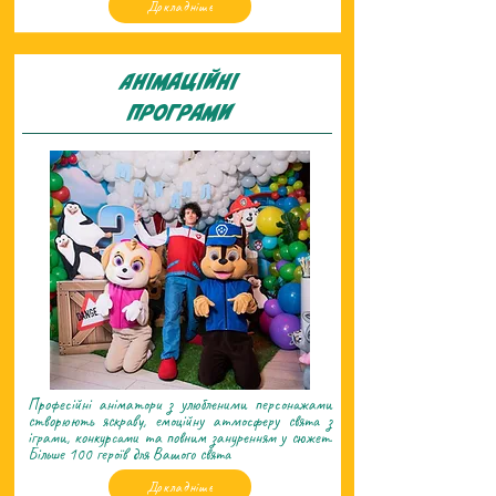
Докладніше
Анiмацiйнi
програми
Професійні аніматори з улюбленими персонажами
створюють яскраву, емоційну атмосферу свята з
іграми, конкурсами та повним зануренням у сюжет.
Більше 100 героїв для Вашого свята
Докладніше