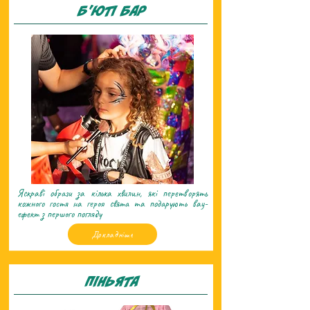
б'ютi бар
Яскраві образи за кілька хвилин, які перетворять
кожного гостя на героя свята та подарують вау-
ефект з першого погляду
Докладніше
Пiньята