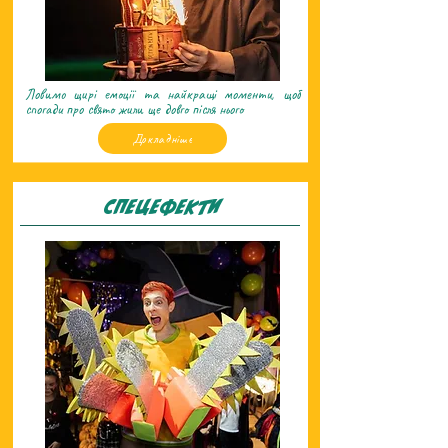
Ловимо щирі емоції та найкращі моменти, щоб
спогади про свято жили ще довго після нього
Докладніше
Спецефекти