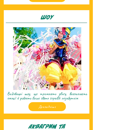
Шоу
Видовищні шоу, що тримають увагу, викликають
емоції й роблять ваше свято справді незабутнім
Докладніше
Аквагрим та