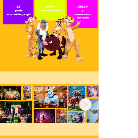
15
1000+
10000
проведених свят
+
років
в event-індустрії
задоволених
клієнтів