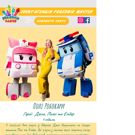
Event-агенцIя Prazdnik Master
Замовити свято
Полі Робокари
Герої: Джин, Поллі та Ембер
1 година
У програмі діти разом із ведучою Джин вирушають на пошуки
машинок Полі та Ембер. Всі разом з героями через секретну стіну
проповзають на базу Робокаров, знайомляться з різними професіями,